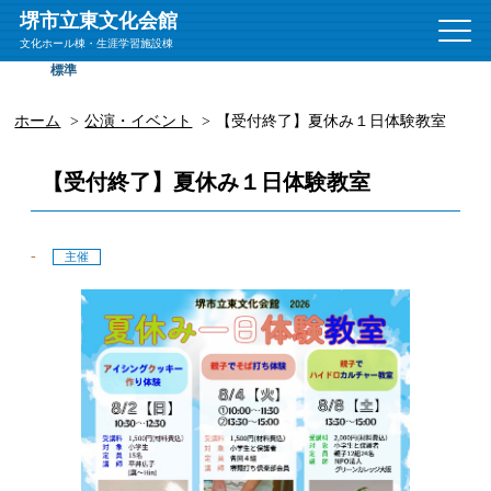
堺市立東文化会館
文
文化ホール棟・生涯学習施設棟
字
標準
拡大
サ
イ
ズ
ホーム
公演・イベント
【受付終了】夏休み１日体験教室
【受付終了】夏休み１日体験教室
-
主催