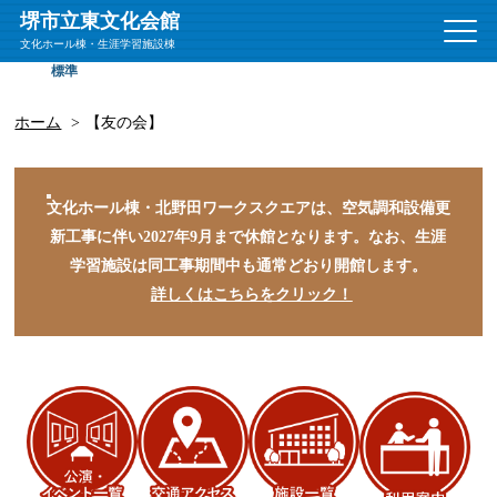
堺市立東文化会館
文
文化ホール棟・生涯学習施設棟
字
標準
拡大
サ
イ
ズ
ホーム
【友の会】
文化ホール棟・北野田ワークスクエアは、空気調和設備更
新工事に伴い2027年9月まで休館となります。
なお、生涯
学習施設は同工事期間中も通常どおり開館します。
詳しくはこちらをクリック！