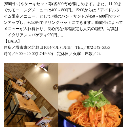
(950円～)やケーキセット等(各800円)が楽しめます。また、11:00ま
でのモーニングメニューは400～800円。15:00からは「アイドルタ
イム限定メニュー」として7種のパン・サンドが450～600円でライ
ンアップし、+250円でドリンクセットにできます。時間帯によって
メニューが入れ替わり、良心的な価格設定も人気の秘密。写真は
「イタリアンスパゲティ950円」。
【DATA】
住所／堺市東区北野田1084ベルヒル1F TEL／072-349-6856
時間／9:00～20:00(LO19:30) 定休日／火曜 席数／24