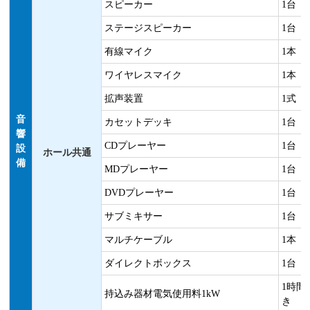
スピーカー
1台
ステージスピーカー
1台
有線マイク
1本
ワイヤレスマイク
1本
拡声装置
1式
音
カセットデッキ
1台
響
CDプレーヤー
1台
設
ホール共通
備
MDプレーヤー
1台
DVDプレーヤー
1台
サブミキサー
1台
マルチケーブル
1本
ダイレクトボックス
1台
1時間
持込み器材電気使用料1kW
き