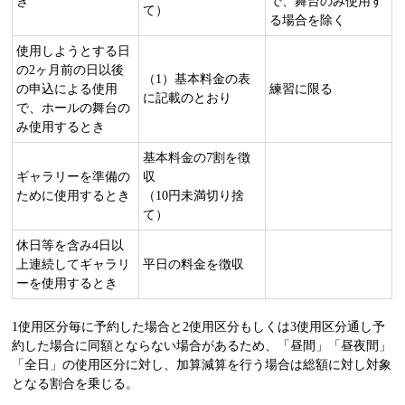
き
で、舞台のみ使用す
て）
る場合を除く
使用しようとする日
の2ヶ月前の日以後
（1）基本料金の表
の申込による使用
練習に限る
に記載のとおり
で、ホールの舞台の
み使用するとき
基本料金の7割を徴
ギャラリーを準備の
収
ために使用するとき
（10円未満切り捨
て）
休日等を含み4日以
上連続してギャラリ
平日の料金を徴収
ーを使用するとき
1使用区分毎に予約した場合と2使用区分もしくは3使用区分通し予
約した場合に同額とならない場合があるため、「昼間」「昼夜間」
「全日」の使用区分に対し、加算減算を行う場合は総額に対し対象
となる割合を乗じる。