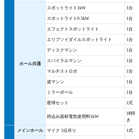
スポットライト1kW
1台
スポットライト0.5kW
1台
エフェクトスポットライト
1台
エリプソイダイルスポットライト
1台
ディスクマシン
1台
スパイラルマシン
1台
ホール共通
マルチストロボ
1台
波マシン
1台
ミラーボール
1台
星球セット
1式
1時間
持込み器材電気使用料1kW
き
メインホール
マイク 3点吊り
1式