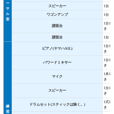
ー
スピーカー
1台
サ
ル
ワゴンアンプ
1台
室
1台1
譜面台
き
譜面台
1台
1台1
ピアノ(ヤマハA1L)
き
1台1
パワードミキサー
き
1本1
マイク
き
1台1
スピーカー
き
1式1
ドラムセット(スティックは除く。)
練
き
習