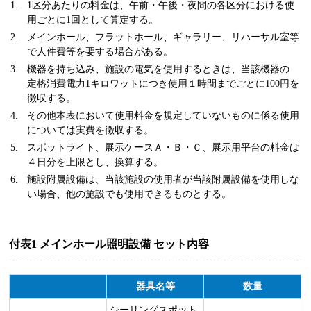
1区分あたりの料金は、午前・午後・夜間の各区分における使
用ごとに1回として算定する。
メインホール、フラットホール、ギャラリー、リハーサル室等
で人件費等を要する場合がある。
機器を持ち込み、施設の電気を使用するときは、当該機器の
定格消費電力1キロワットにつき使用１時間までごとに100円を
徴収する。
その他本表において使用料金を規定していないものに係る使用
については実費を徴収する。
スポットライト、展示ケースＡ・Ｂ・Ｃ、展示用平台の料金は
４日分を上限とし、換算する。
施設附属設備は、当該施設の使用者が当該附属設備を使用しな
い場合、他の施設でも使用できるものとする。
付表1 メインホール照明設備 セット内容
器具名等
数量
シーリングスポット