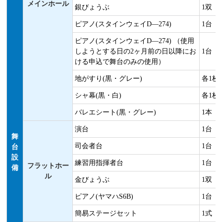
メインホール
銀びょうぶ
1双
ピアノ(スタインウェイD―274)
1台
ピアノ(スタインウェイD―274) （使用
しようとする日の2ヶ月前の日以降にお
1台
ける申込で舞台のみの使用）
地がすり(黒・グレー)
各1枚
シャ幕(黒・白)
各1枚
バレエシート(黒・グレー)
1本
演台
1台
舞
司会者台
1台
台
設
練習用指揮者台
1台
フラットホー
備
ル
金びょうぶ
1双
ピアノ(ヤマハS6B)
1台
簡易ステージセット
1式