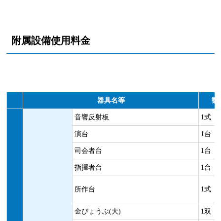
附属設備使用料金
器具名等
数
音響反射板
1式
演台
1台
司会者台
1台
指揮者台
1台
所作台
1式
金びょうぶ(大)
1双