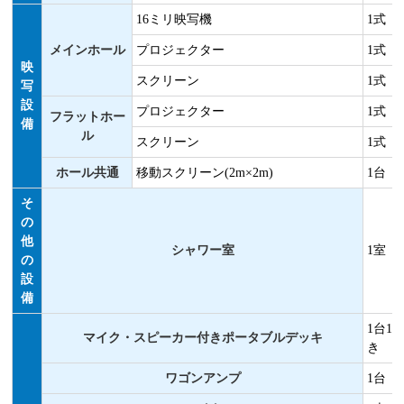
16ミリ映写機
1式
メインホール
プロジェクター
1式
映
スクリーン
1式
写
設
プロジェクター
1式
フラットホー
備
ル
スクリーン
1式
ホール共通
移動スクリーン(2m×2m)
1台
そ
の
他
シャワー室
1室
の
設
備
1台1
マイク・スピーカー付きポータブルデッキ
き
ワゴンアンプ
1台