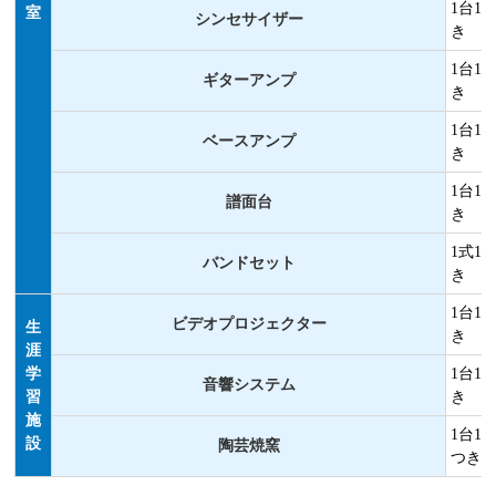
1台1
室
シンセサイザー
き
1台1
ギターアンプ
き
1台1
ベースアンプ
き
1台1
譜面台
き
1式1
バンドセット
き
1台1
ビデオプロジェクター
生
き
涯
学
1台1
音響システム
習
き
施
1台1
設
陶芸焼窯
つき