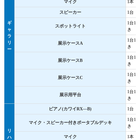
マイク
1本
スピーカー
1台
ギ
1台1
スポットライト
ャ
き
ラ
1台1
リ
展示ケースA
き
ー
1台1
展示ケースB
き
1台1
展示ケースC
き
1台1
展示用平台
き
ピアノ(カワイRX―B)
1台
1台1
マイク・スピーカー付きポータブルデッキ
き
リ
マイク
1本
ハ