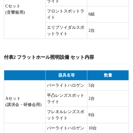
ライト
Cセット
フロントスポットラ
(音響板用)
6組
イト
エリプソイダルスポ
2台
ットライト
付表2 フラットホール照明設備 セット内容
器具名等
数量
パーライトハロゲン
5台
平凸レンズスポット
Aセット
2台
ライト
(講演会・研修会用)
フレネルレンズスポ
8台
ットライト
パーライトハロゲン
10台