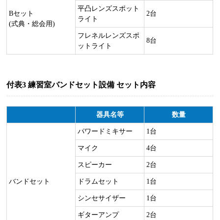
平凸レンズスポット
Bセット
2台
ライト
(式典・総会用)
フレネルレンズスポ
8台
ットライト
付表3 練習室バンドセット設備 セット内容
器具名等
数量
パワードミキサー
1台
マイク
4台
スピーカー
2台
バンドセット
ドラムセット
1台
シンセサイザー
1台
ギターアンプ
2台