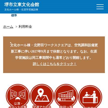
堺市立東文化会館
文
文化ホール棟・生涯学習施設棟
字
標準
拡大
サ
イ
ズ
ホーム
利用料金
文化ホール棟・北野田ワークスクエアは、空気調和設備更
新工事に伴い2027年9月まで休館となります。
なお、生涯
学習施設は同工事期間中も通常どおり開館します。
詳しくはこちらをクリック！