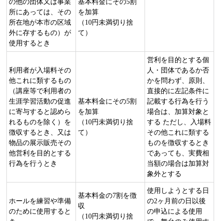
の他の団体又は事業
基本料金にその5割
所にあっては、その
を加算
所在地が本市の区域
（10円未満切り捨
外に存するもの）が
て）
使用するとき
営利を目的とする個
利用者が入場料その
人・団体であるか否
他これに類するもの
かを問わず、原則、
（講座等で利用者の
直接的に左記条件に
生涯学習活動の促進
基本料金にその5割
記載する行為を行う
に寄与すると認めら
を加算
場合は、加算対象と
れるものを除く）を
（10円未満切り捨
する ただし、入場料
徴収するとき、又は
て）
その他これに類する
物品の展示販売その
ものを徴収するとき
他営利を目的とする
であっても、実費相
行為を行うとき
当額の場合は加算対
象外とする
使用しようとする日
基本料金の7割を徴
ホールを練習や準備
の2ヶ月前の日以後
収
のために使用すると
の申込による使用
（10円未満切り捨