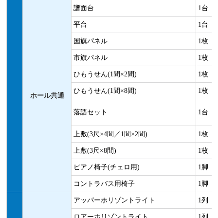
譜面台
1台
平台
1台
国旗パネル
1枚
市旗パネル
1枚
ひもうせん(1間×2間)
1枚
ひもうせん(1間×8間)
1枚
ホール共通
落語セット
1台
上敷(3尺×4間／1間×2間)
1枚
上敷(3尺×8間)
1枚
ピアノ椅子(チェロ用)
1脚
コントラバス用椅子
1脚
アッパーホリゾントライト
1列
ロアーホリゾントライト
1列