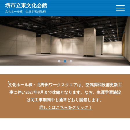
堺市立東文化会館
文
文化ホール棟・生涯学習施設棟
字
標準
拡大
サ
イ
ズ
文化ホール棟・北野田ワークスクエアは、空気調和設備更新工
事に伴い2027年9月まで休館となります。
なお、生涯学習施設
は同工事期間中も通常どおり開館します。
詳しくはこちらをクリック！