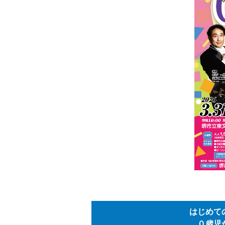
はじめて
０歳児