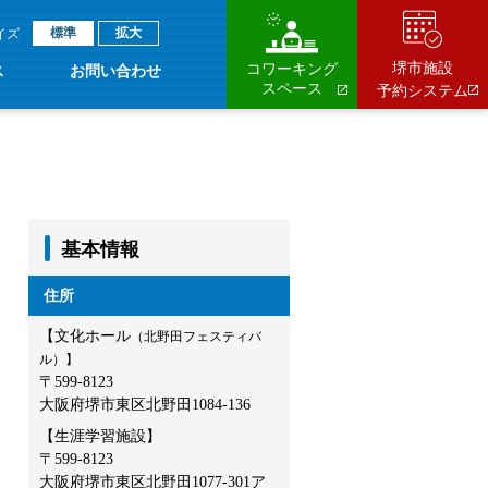
標準
拡大
イズ
堺市施設
コワーキング
ス
お問い合わせ
スペース
予約システム
基本情報
住所
【文化ホール
（北野田フェスティバ
ル）】
〒599-8123
大阪府堺市東区北野田1084-136
【生涯学習施設】
〒599-8123
大阪府堺市東区北野田1077-301ア