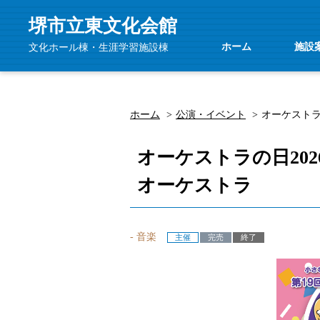
堺市立東文化会館
ホーム
施設
文化ホール棟・生涯学習施設棟
ホーム
公演・イベント
オーケストラ
オーケストラの日20
オーケストラ
- 音楽
主催
完売
終了