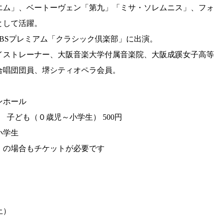
エム」、ベートーヴェン「第九」「ミサ・ソレムニス」、フォ
として活躍。
K BSプレミアム「クラシック倶楽部」に出演。
イストレーナー、大阪音楽大学付属音楽院、大阪成蹊女子高等
合唱団団員、堺シティオペラ会員。
ンホール
円 子ども（０歳児～小学生） 500円
学生
の場合もチケットが必要です
土）