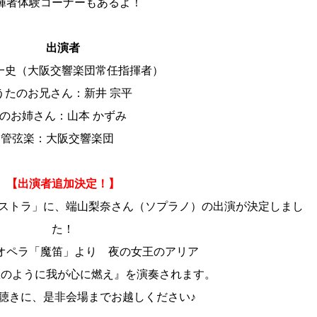
揮者体験コーナーもあるよ！
出演者
一史（大阪交響楽団常任指揮者）
うたのお兄さん：新井 宗平
たのお姉さん：山本 かずみ
管弦楽：大阪交響楽団
【出演者追加決定！】
ケストラ」に、端山梨奈さん（ソプラノ）の出演が決定しまし
た！
オペラ「魔笛」より 夜の女王のアリア
獄のように我が心に燃え』を演奏されます。
聴きに、是非会場までお越しください♪