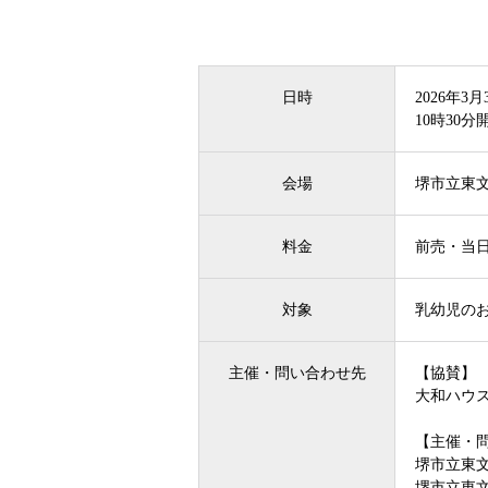
日時
2026年3月
10時30
会場
堺市立東
料金
前売・当日
対象
乳幼児の
主催・問い合わせ先
【協賛】
大和ハウ
【主催・
堺市立東
堺市立東