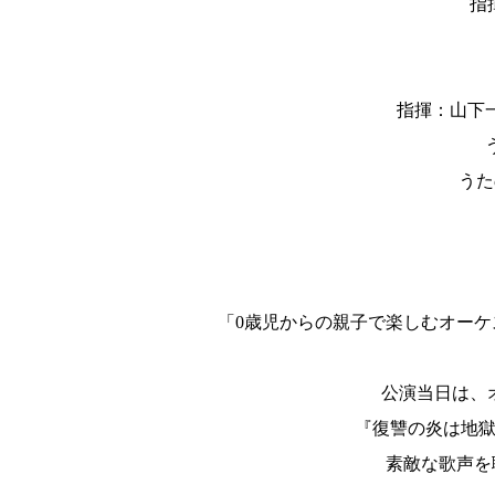
指
指揮：山下
う
「0歳児からの親子で楽しむオー
公演当日は、
『復讐の炎は地
素敵な歌声を