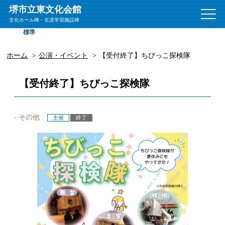
堺市立東文化会館
文
文化ホール棟・生涯学習施設棟
字
標準
拡大
サ
イ
ズ
ホーム
公演・イベント
【受付終了】ちびっこ探検隊
【受付終了】ちびっこ探検隊
- その他
主催
終了