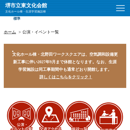
堺市立東文化会館
文
文化ホール棟・生涯学習施設棟
字
標準
拡大
サ
イ
ズ
ホーム
公演・イベント一覧
文化ホール棟・北野田ワークスクエアは、空気調和設備更
新工事に伴い2027年9月まで休館となります。
なお、生涯
学習施設は同工事期間中も通常どおり開館します。
詳しくはこちらをクリック！